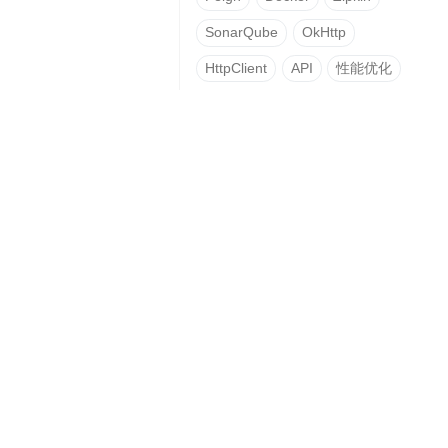
SonarQube
OkHttp
HttpClient
API
性能优化