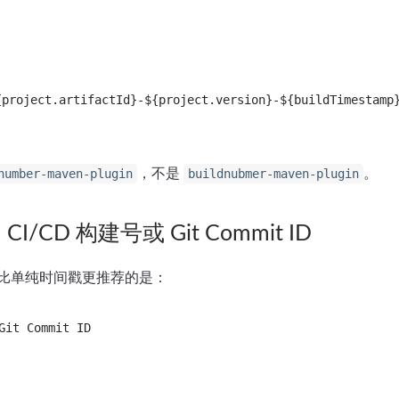
{project.artifactId}-${project.version}-${buildTimestamp
，不是
。
number-maven-plugin
buildnubmer-maven-plugin
/CD 构建号或 Git Commit ID
比单纯时间戳更推荐的是：