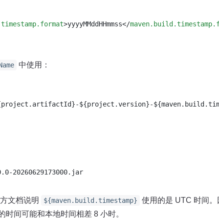
.timestamp.format
>
yyyyMMddHHmmss
</
maven.build.timestamp.
中使用：
Name
{project.artifactId}-${project.version}-${maven.build.ti
 官方文档说明
使用的是 UTC 时间
${maven.build.timestamp}
的时间可能和本地时间相差 8 小时。