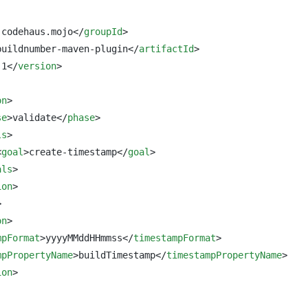
.codehaus.mojo
</
groupId
>
buildnumber-maven-plugin
</
artifactId
>
.1
</
version
>
on
>
se
>
validate
</
phase
>
ls
>
<
goal
>
create-timestamp
</
goal
>
als
>
ion
>
>
on
>
mpFormat
>
yyyyMMddHHmmss
</
timestampFormat
>
mpPropertyName
>
buildTimestamp
</
timestampPropertyName
>
ion
>