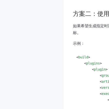
方案二：使用 bu
如果希望生成指定时
标。
示例：
<
build
>
<
plugins
>
<
plugin
>
<
gro
<
art
<
ver
<
exe