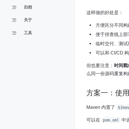
归档
这样做的好处是：
关于
方便区分不同构
工具
便于排查线上部
临时交付、测试
可以和 CI/CD 
但也要注意：
时间戳
么同一份源码重复构
方案一：使用 Ma
Maven 内置了
${ma
可以在
中
pom.xml