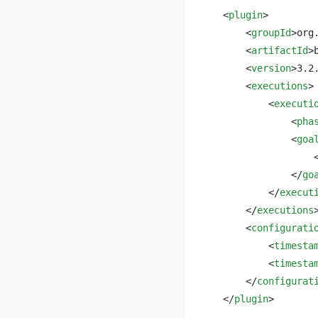
<
plugin
>
<
groupId
>
org
<
artifactId
>
<
version
>
3.2
<
executions
>
<
executi
<
pha
<
goa
</
go
</
execut
</
executions
<
configurati
<
timesta
<
timesta
</
configurat
</
plugin
>