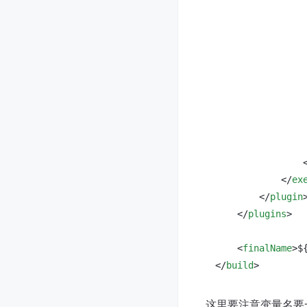
</
ex
</
plugin
</
plugins
>
<
finalName
>
$
</
build
>
这里要注意变量名要