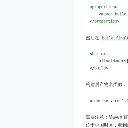
<
properties
>
<
maven.build
</
properties
>
然后在
build.final
<
build
>
<
finalName
>
$
</
build
>
构建后产物名类似：
需要注意：Maven
位于中国时区，看到