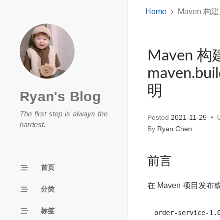
Home
Maven 构建
Maven
maven.bu
明
Ryan's Blog
The first step is always the
Posted
2021-11-25
U
hardest.
By
Ryan Chen
前言
首页
在 Maven 项目
分类
标签