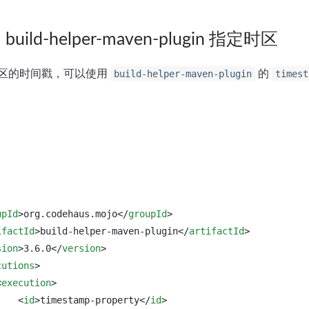
ild-helper-maven-plugin 指定时区
区的时间戳，可以使用
的
build-helper-maven-plugin
timest
upId
>
org.codehaus.mojo
</
groupId
>
ifactId
>
build-helper-maven-plugin
</
artifactId
>
sion
>
3.6.0
</
version
>
cutions
>
<
execution
>
<
id
>
timestamp-property
</
id
>