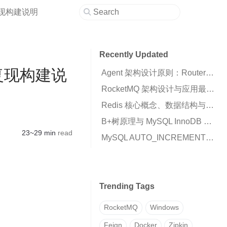
与可复现构建说明
Recently Updated
 与可复现构建说
Agent 架构设计原则：Router、Runtime 与 Business Script 的职责划分
RocketMQ 架构设计与应用最佳实践：高可用消息队列核心解析
Redis 核心概念、数据结构与高可用架构详解
B+树原理与 MySQL InnoDB 索引机制解析
23~29 min
read
MySQL AUTO_INCREMENT 插入 0 变成自增值的原因与解决方案
Trending Tags
RocketMQ
Windows
Feign
Docker
Zipkin