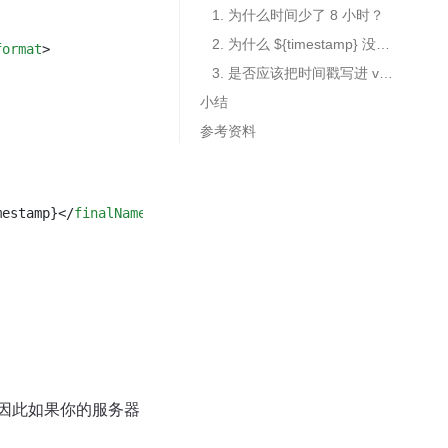
1. 为什么时间少了 8 小时？
2. 为什么 ${timestamp} 没有值？
format
>
3. 是否应该把时间戳写进 version？
小结
参考资料
mestamp}
</
finalName
>
。因此如果你的服务器