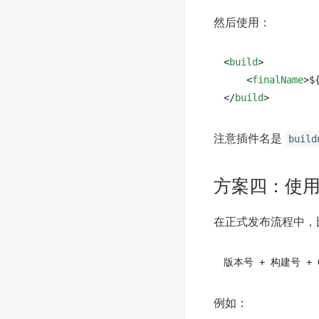
然后使用：
<
build
>
<
finalName
>
$
</
build
>
注意插件名是
build
方案四：使用 CI
在正式发布流程中，
例如：