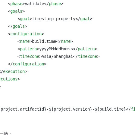
<
phase
>
validate
</
phase
>
<
goals
>
<
goal
>
timestamp-property
</
goal
>
</
goals
>
<
configuration
>
<
name
>
build.time
</
name
>
<
pattern
>
yyyyMMddHHmmss
</
pattern
>
<
timeZone
>
Asia/Shanghai
</
timeZone
>
</
configuration
>
</
execution
>
ecutions
>
>
{project.artifactId}-${project.version}-${build.time}
</
f
一致：