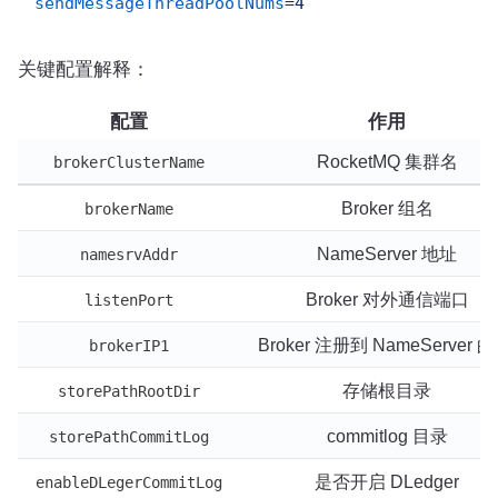
sendMessageThreadPoolNums
=
4
关键配置解释：
配置
作用
RocketMQ 集群名
brokerClusterName
Broker 组名
brokerName
NameServer 地址
namesrvAddr
Broker 对外通信端口
listenPort
Broker 注册到 NameServer 的 
brokerIP1
存储根目录
storePathRootDir
commitlog 目录
storePathCommitLog
是否开启 DLedger
enableDLegerCommitLog