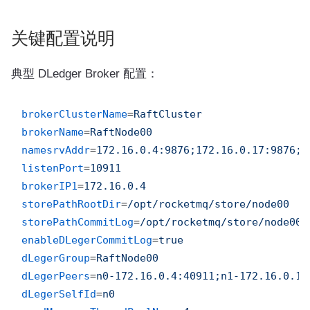
关键配置说明
典型 DLedger Broker 配置：
brokerClusterName
=
RaftCluster
brokerName
=
RaftNode00
namesrvAddr
=
172.16.0.4:9876;172.16.0.17:9876;1
listenPort
=
10911
brokerIP1
=
172.16.0.4
storePathRootDir
=
/opt/rocketmq/store/node00
storePathCommitLog
=
/opt/rocketmq/store/node00/
enableDLegerCommitLog
=
true
dLegerGroup
=
RaftNode00
dLegerPeers
=
n0-172.16.0.4:40911;n1-172.16.0.17
dLegerSelfId
=
n0