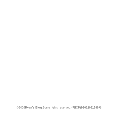
©2026
Ryan's Blog
.
Some rights reserved.
·
粤ICP备2022031588号