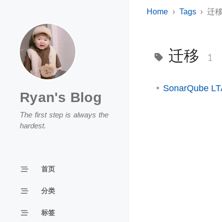
Home
Tags
迁
迁移
1
SonarQube
Ryan's Blog
The first step is always the
hardest.
首页
分类
标签