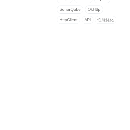
SonarQube
OkHttp
HttpClient
API
性能优化