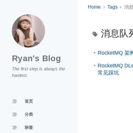
Home
Tags
消
消息队
RocketM
Ryan's Blog
RocketMQ
The first step is always the
常见踩坑
hardest.
首页
分类
标签