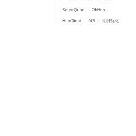
SonarQube
OkHttp
HttpClient
API
性能优化