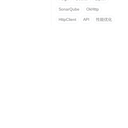
SonarQube
OkHttp
HttpClient
API
性能优化