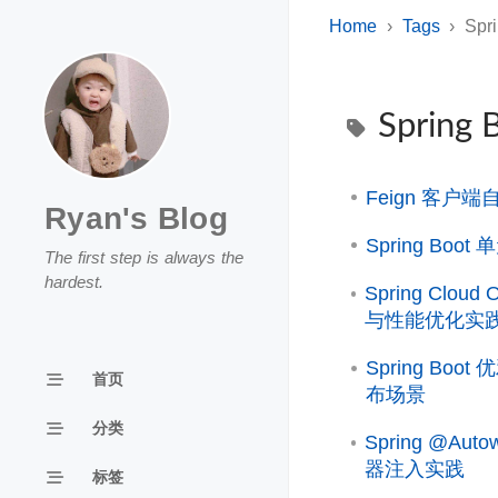
Home
Tags
Spr
Spring 
Feign 客户端自
Ryan's Blog
Spring Boo
The first step is always the
hardest.
Spring Clou
与性能优化实
Spring Boot
首页
布场景
分类
Spring @Au
器注入实践
标签