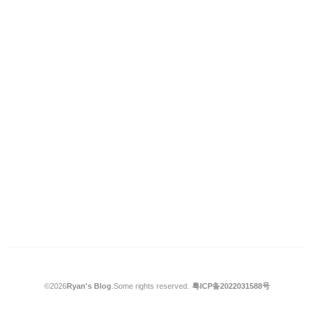
©2026
Ryan's Blog
.
Some rights reserved.
·
粤ICP备2022031588号