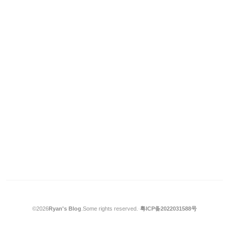
©2026
Ryan's Blog
.
Some rights reserved.
·
粤ICP备2022031588号