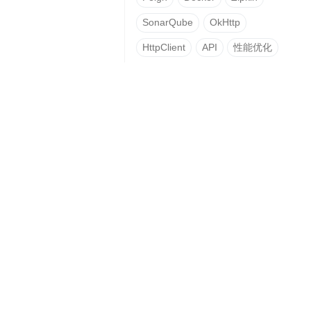
SonarQube
OkHttp
HttpClient
API
性能优化