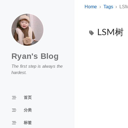
Home
Tags
LS
LSM树
Ryan's Blog
The first step is always the
hardest.
首页
分类
标签