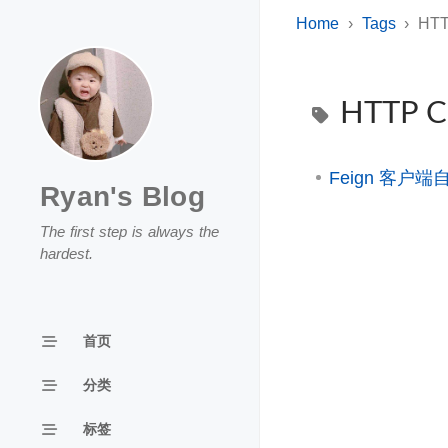
Home
Tags
HTT
HTTP Cl
Feign 客户端自
Ryan's Blog
The first step is always the
hardest.
首页
分类
标签