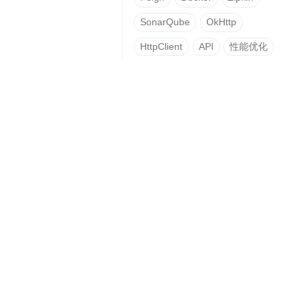
SonarQube
OkHttp
HttpClient
API
性能优化