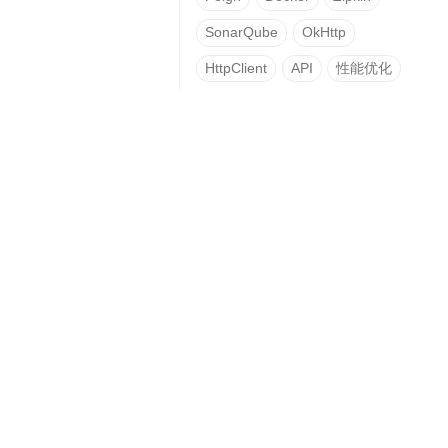
SonarQube
OkHttp
HttpClient
API
性能优化