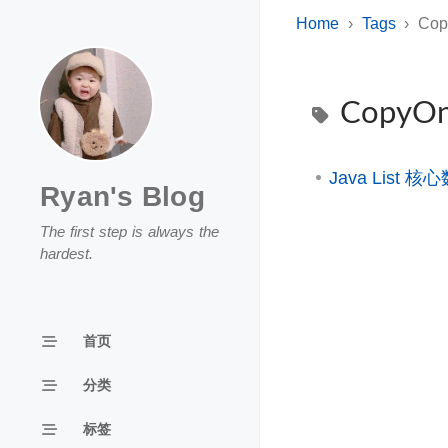
Home
Tags
Cop
CopyOnW
Java List 
Ryan's Blog
The first step is always the
hardest.
首页
分类
标签