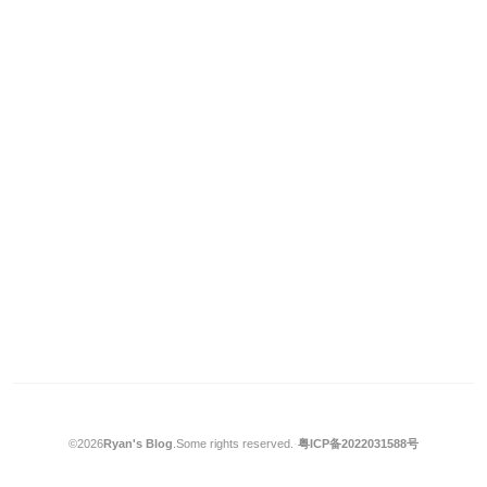
©2026
Ryan's Blog
.
Some rights reserved.
·
粤ICP备2022031588号