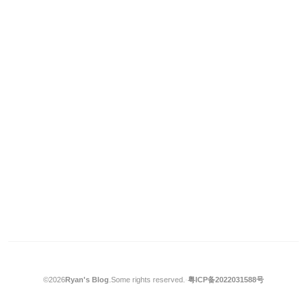
©2026
Ryan's Blog
.
Some rights reserved.
·
粤ICP备2022031588号