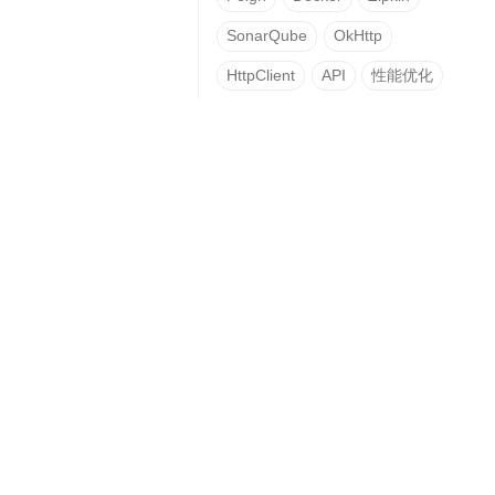
SonarQube
OkHttp
HttpClient
API
性能优化