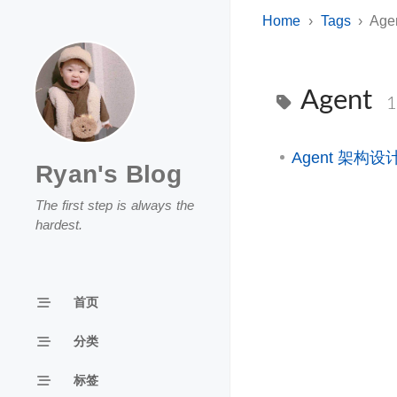
Home
Tags
Age
Agent
1
Agent 架构设计
Ryan's Blog
The first step is always the
hardest.
首页
分类
标签