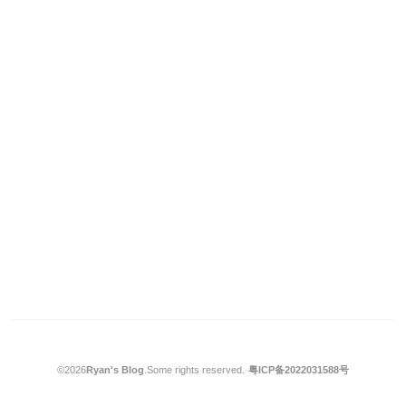
©2026
Ryan's Blog
.
Some rights reserved.
·
粤ICP备2022031588号