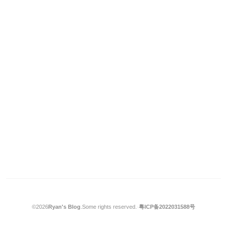
©2026
Ryan's Blog
.
Some rights reserved.
·
粤ICP备2022031588号