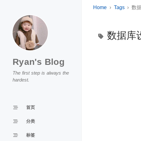
Home
Tags
数
数据库
Ryan's Blog
The first step is always the
hardest.
首页
分类
标签