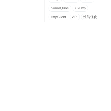
SonarQube
OkHttp
HttpClient
API
性能优化