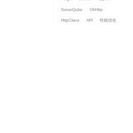
SonarQube
OkHttp
HttpClient
API
性能优化