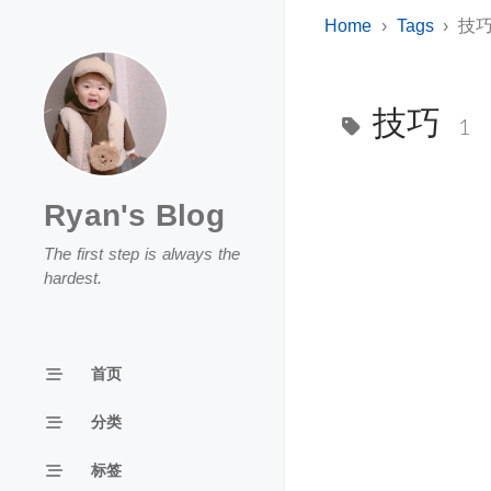
Home
Tags
技
技巧
1
Ryan's Blog
The first step is always the
hardest.
首页
分类
标签