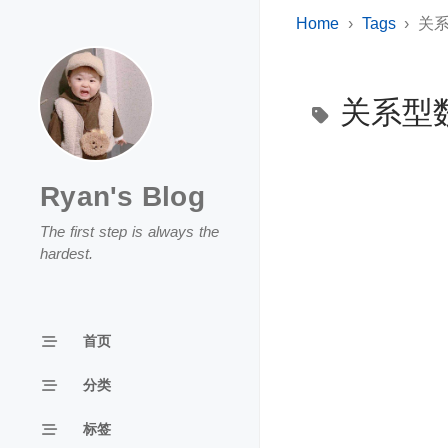
Home
Tags
关
关系型
Ryan's Blog
The first step is always the
hardest.
首页
分类
标签