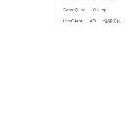
SonarQube
OkHttp
HttpClient
API
性能优化