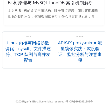
B+树原理与 MySQL InnoDB 索引机制解析
本文从 B+ 树的多叉平衡结构、叶子节点链表、范围查询和磁
盘 I/O 特性出发，解释数据库索引为什么常采用 B+ 树，并结
合 MySQL InnoDB 的聚簇索引、二级索引、回表、覆盖索引
和联合索引机制理解其实际应用。
OLDER
NEWER
Linux 内核与网络参数
APISIX proxy-mirror 流
调优：sysctl、文件描述
量镜像实践：灰度验
符、TCP 队列与高并发
证、监控分析与注意事
配置
项
©2026
Ryan's Blog
.
Some rights reserved.
·
粤ICP备2022031588号