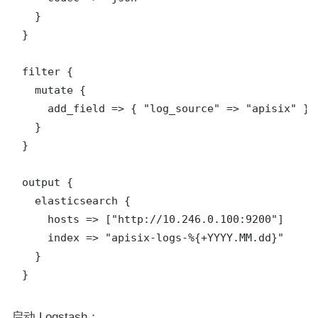
  }

}

filter {

  mutate {

    add_field => { "log_source" => "apisix" }

  }

}

output {

  elasticsearch {

    hosts => ["http://10.246.0.100:9200"]

    index => "apisix-logs-%{+YYYY.MM.dd}"

  }

启动 Logstash：