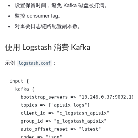
设置保留时间，避免 Kafka 磁盘被打满。
监控 consumer lag。
对重要日志链路配置副本数。
使用 Logstash 消费 Kafka
示例
：
logstash.conf
input {

  kafka {

    bootstrap_servers => "10.246.0.37:9092,10.
    topics => ["apisix-logs"]

    client_id => "c_logstash_apisix"

    group_id => "g_logstash_apisix"

    auto_offset_reset => "latest"

    codec => "json"
