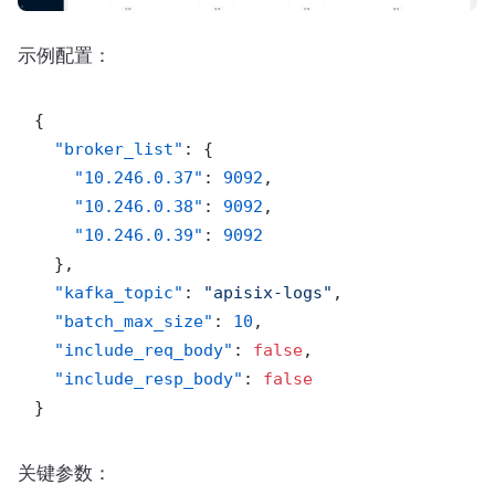
示例配置：
{
"broker_list"
:
{
"10.246.0.37"
:
9092
,
"10.246.0.38"
:
9092
,
"10.246.0.39"
:
9092
}
,
"kafka_topic"
:
"apisix-logs"
,
"batch_max_size"
:
10
,
"include_req_body"
:
false
,
"include_resp_body"
:
false
}
关键参数：