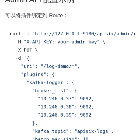
可以将插件绑定到 Route：
curl -i 
"http://127.0.0.1:9180/apisix/admin/ro
  -H 
"X-API-KEY: your-admin-key"
 \

  -X PUT \

  -d 
'{

    "uri": "/log-demo/*",

    "plugins": {

      "kafka-logger": {

        "broker_list": {

          "10.246.0.37": 9092,

          "10.246.0.38": 9092,

          "10.246.0.39": 9092

        },

        "kafka_topic": "apisix-logs",

        "batch_max_size": 10,
