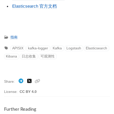
Elasticsearch 官方文档
指南
APISIX
kafka-logger
Kafka
Logstash
Elasticsearch
Kibana
日志收集
可观测性
Share
License:
CC BY 4.0
Further Reading