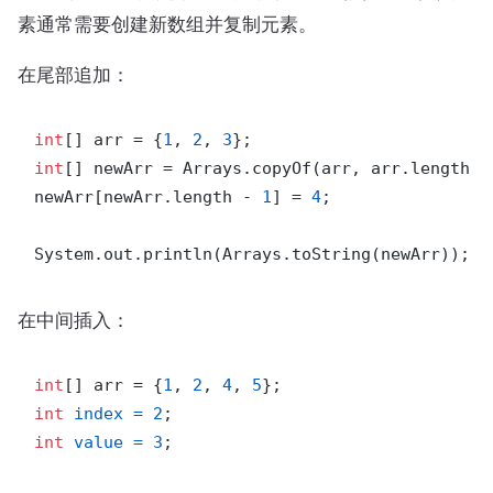
素通常需要创建新数组并复制元素。
在尾部追加：
int
[] arr = {
1
, 
2
, 
3
int
[] newArr = Arrays.copyOf(arr, arr.length +
newArr[newArr.length - 
1
] = 
4
;

System.out.println(Arrays.toString(newArr)); 
/
在中间插入：
int
[] arr = {
1
, 
2
, 
4
, 
5
int
index
=
2
int
value
=
3
;
