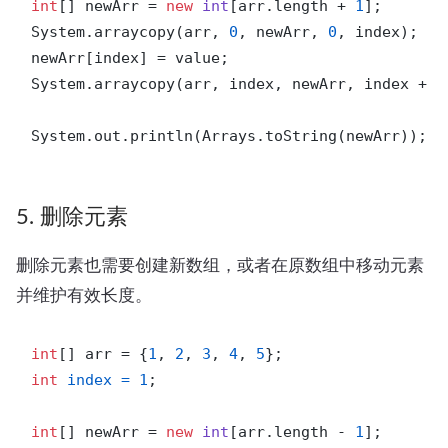
int
[] newArr = 
new
int
[arr.length + 
1
];

System.arraycopy(arr, 
0
, newArr, 
0
, index);

newArr[index] = value;

System.arraycopy(arr, index, newArr, index + 
1
System.out.println(Arrays.toString(newArr)); 
/
5. 删除元素
删除元素也需要创建新数组，或者在原数组中移动元素
并维护有效长度。
int
[] arr = {
1
, 
2
, 
3
, 
4
, 
5
int
index
=
1
;

int
[] newArr = 
new
int
[arr.length - 
1
];
