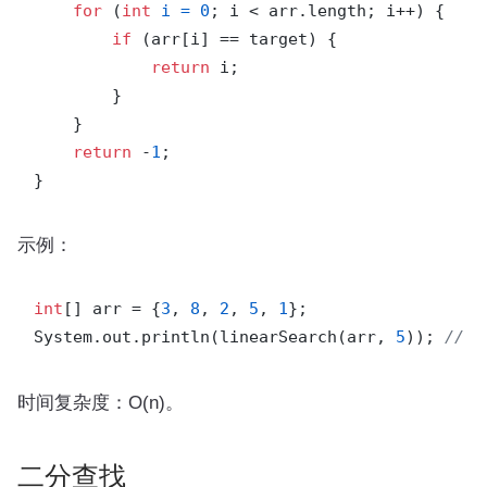
for
 (
int
i
=
0
; i < arr.length; i++) {

if
 (arr[i] == target) {

return
 i;

        }

    }

return
 -
1
;

示例：
int
[] arr = {
3
, 
8
, 
2
, 
5
, 
1
};

System.out.println(linearSearch(arr, 
5
)); 
// 3
时间复杂度：O(n)。
二分查找