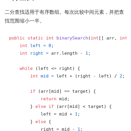
二分查找适用于有序数组。每次比较中间元素，并把查
找范围缩小一半。
public
static
int
binarySearch
(
int
[] arr, 
int
 
int
left
=
0
;

int
right
=
 arr.length - 
1
;

while
 (left <= right) {

int
mid
=
 left + (right - left) / 
2
;

if
 (arr[mid] == target) {

return
 mid;

        } 
else
if
 (arr[mid] < target) {

            left = mid + 
1
;

        } 
else
 {

            right = mid - 
1
;
