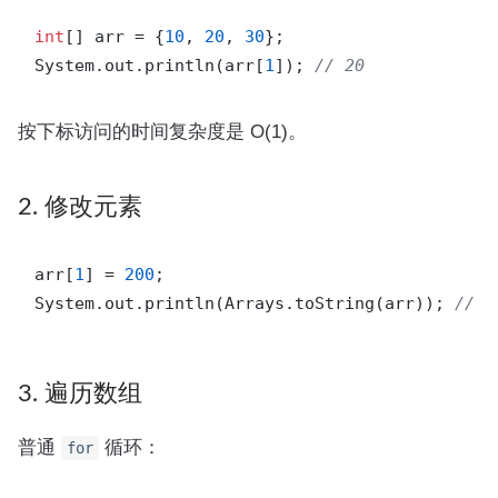
int
[] arr = {
10
, 
20
, 
30
};

System.out.println(arr[
1
]); 
// 20
按下标访问的时间复杂度是 O(1)。
2. 修改元素
arr[
1
] = 
200
;

System.out.println(Arrays.toString(arr)); 
// [
3. 遍历数组
普通
循环：
for