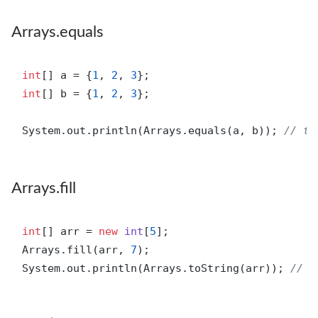
Arrays.equals
int
[] a = {
1
, 
2
, 
3
int
[] b = {
1
, 
2
, 
3
};

System.out.println(Arrays.equals(a, b)); 
// tr
Arrays.fill
int
[] arr = 
new
int
[
5
];

Arrays.fill(arr, 
7
);

System.out.println(Arrays.toString(arr)); 
// [