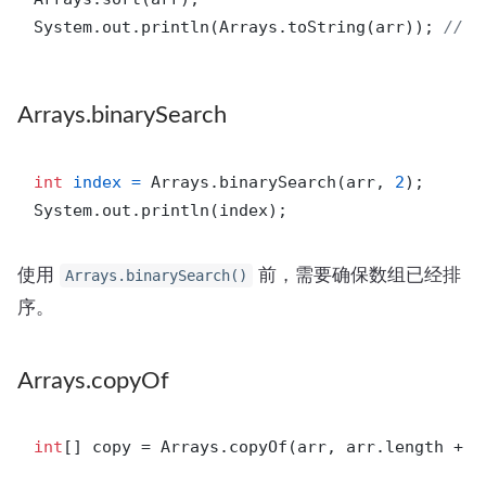
System.out.println(Arrays.toString(arr)); 
// [
Arrays.binarySearch
int
index
=
 Arrays.binarySearch(arr, 
2
);

使用
前，需要确保数组已经排
Arrays.binarySearch()
序。
Arrays.copyOf
int
[] copy = Arrays.copyOf(arr, arr.length + 
1