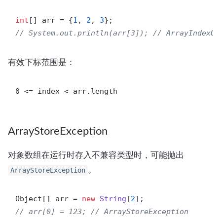
int
[] arr = {
1
, 
2
, 
3
// System.out.println(arr[3]); // ArrayIndexOu
有效下标范围是：
ArrayStoreException
对象数组在运行时存入不兼容类型时，可能抛出
。
ArrayStoreException
Object[] arr = 
new
String
[
2
// arr[0] = 123; // ArrayStoreException