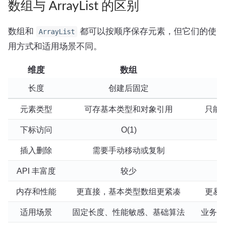
数组与 ArrayList 的区别
数组和
都可以按顺序保存元素，但它们的使
ArrayList
用方式和适用场景不同。
维度
数组
长度
创建后固定
元素类型
可存基本类型和对象引用
只能
下标访问
O(1)
插入删除
需要手动移动或复制
API 丰富度
较少
内存和性能
更直接，基本类型数组更紧凑
更易
适用场景
固定长度、性能敏感、基础算法
业务开