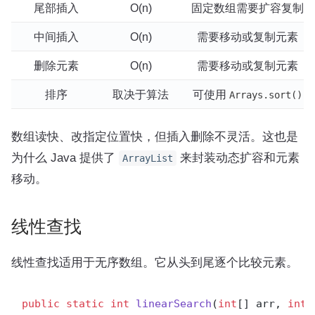
尾部插入
O(n)
固定数组需要扩容复制
中间插入
O(n)
需要移动或复制元素
删除元素
O(n)
需要移动或复制元素
排序
取决于算法
可使用
Arrays.sort()
数组读快、改指定位置快，但插入删除不灵活。这也是
为什么 Java 提供了
来封装动态扩容和元素
ArrayList
移动。
线性查找
线性查找适用于无序数组。它从头到尾逐个比较元素。
public
static
int
linearSearch
(
int
[] arr, 
int
 