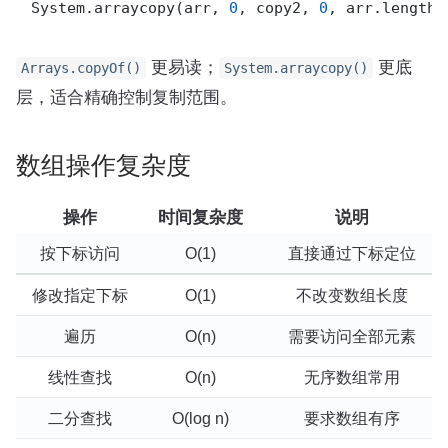
System.arraycopy(arr, 
0
, copy2, 
0
更易读；
更底
Arrays.copyOf()
System.arraycopy()
层，适合精确控制复制范围。
数组操作复杂度
操作
时间复杂度
说明
按下标访问
O(1)
直接通过下标定位
修改指定下标
O(1)
不改变数组长度
遍历
O(n)
需要访问全部元素
线性查找
O(n)
无序数组常用
二分查找
O(log n)
要求数组有序