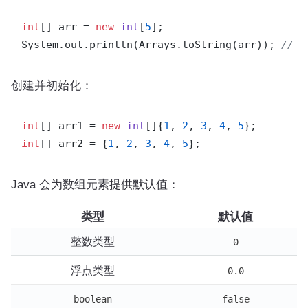
int
[] arr = 
new
int
[
5
];

System.out.println(Arrays.toString(arr)); 
// [
创建并初始化：
int
[] arr1 = 
new
int
[]{
1
, 
2
, 
3
, 
4
, 
5
int
[] arr2 = {
1
, 
2
, 
3
, 
4
, 
5
Java 会为数组元素提供默认值：
类型
默认值
整数类型
0
浮点类型
0.0
boolean
false